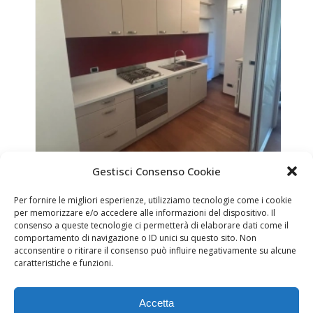
Gestisci Consenso Cookie
RIFACIMENTO CUCINA: COME TRASFORMARE UNA CUCINA ROSSA IN UN AMBIENTE COLOR SABBIA MODERNO E ELEGANTE
Per fornire le migliori esperienze, utilizziamo tecnologie come i cookie
per memorizzare e/o accedere alle informazioni del dispositivo. Il
consenso a queste tecnologie ci permetterà di elaborare dati come il
comportamento di navigazione o ID unici su questo sito. Non
acconsentire o ritirare il consenso può influire negativamente su alcune
caratteristiche e funzioni.
ARREDAMENTI ALTAMURA S.N.C. | All right reserved | P. IVA
Accetta
06701980150 | Sede legale: 20136 Milano via Conchetta, 8 –