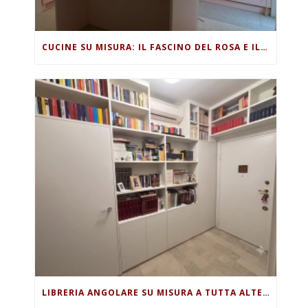
CUCINE SU MISURA: IL FASCINO DEL ROSA E IL PRESTIGIO DEL QUARZO IN UN PROGETTO ESCLUSIVO
LIBRERIA ANGOLARE SU MISURA A TUTTA ALTEZZA