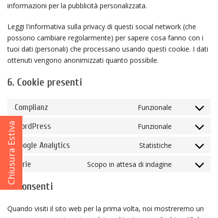
informazioni per la pubblicità personalizzata.
Leggi l'informativa sulla privacy di questi social network (che
possono cambiare regolarmente) per sapere cosa fanno con i
tuoi dati (personali) che processano usando questi cookie. I dati
ottenuti vengono anonimizzati quanto possibile.
6. Cookie presenti
Complianz
Funzionale
Consent
Chiusura Estiva
to
WordPress
Funzionale
Consent
service
to
Google Analytics
Statistiche
complianz
Consent
service
to
Varie
Scopo in attesa di indagine
wordpress
Consent
service
to
7. Consenti
google-
service
analytics
varie
Quando visiti il sito web per la prima volta, noi mostreremo un