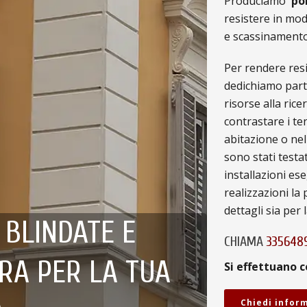
Produciamo
po
resistere in mod
e scassinamento
Per rendere resis
dedichiamo part
risorse alla rice
contrastare i ten
abitazione o nel 
sono stati testa
installazioni ese
realizzazioni la 
dettagli sia per 
 BLINDATE E
CHIAMA
335648
RA PER LA TUA
Si effettuano c
Chiedi infor