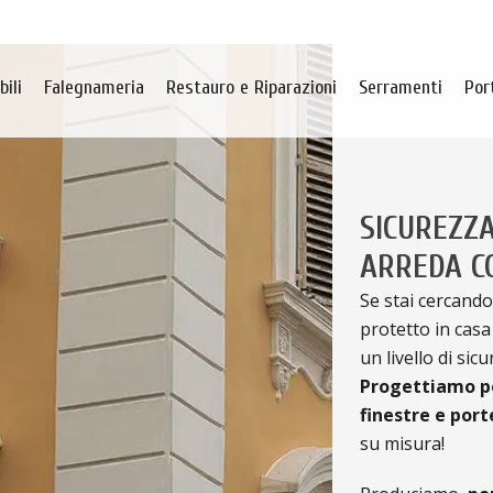
ili
Falegnameria
Restauro e Riparazioni
Serramenti
Por
SICUREZZA
ARREDA CO
Se stai cercando
protetto in casa
un livello di sic
Progettiamo po
finestre e port
su misura!