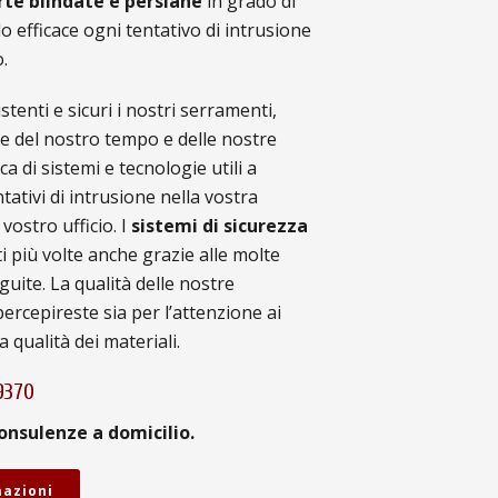
rte blindate e persiane
in grado di
o efficace ogni tentativo di intrusione
.
tenti e sicuri i nostri serramenti,
e del nostro tempo e delle nostre
rca di sistemi e tecnologie utili a
tativi di intrusione nella vostra
vostro ufficio. I
sistemi di sicurezza
ti più volte anche grazie alle molte
guite. La qualità delle nostre
percepireste sia per l’attenzione ai
la qualità dei materiali.
9370
onsulenze a domicilio.
mazioni