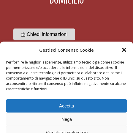
DOMICILIO
📩 Chiedi informazioni
Gestisci Consenso Cookie
☎ 3356489370
Per fornire le migliori esperienze, utilizziamo tecnologie come i cookie
per memorizzare e/o accedere alle informazioni del dispositivo. Il
consenso a queste tecnologie ci permetterà di elaborare dati come il
comportamento di navigazione o ID unici su questo sito. Non
acconsentire o ritirare il consenso può influire negativamente su alcune
caratteristiche e funzioni.
ARREDAMENTI ALTAMURA S.N.C. | All right reserved | P. IVA
Accetta
06701980150 | Sede legale: 20136 Milano via Conchetta, 8 –
Show room, stabilimento Motta Visconti (Milano) | Email:
Nega
arredamentialtamura@gmail.com | Email PEC:
info@pec.arredamentialtamura.it |
Privacy
|
Cookies
|
Imprint
Visualizza preferenze