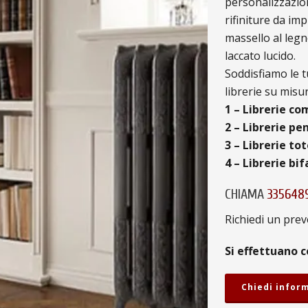
personalizzazion
rifiniture da i
massello al leg
laccato lucido.
Soddisfiamo le 
librerie su misur
1 – Librerie co
2 – Librerie pen
3 – Librerie to
4 – Librerie bifa
CHIAMA
335648
Richiedi un prev
Si effettuano c
Chiedi infor