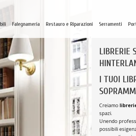
ili
Falegnameria
Restauro e Riparazioni
Serramenti
Por
LIBRERIE 
HINTERLA
I TUOI LIB
SOPRAMMO
Creiamo
libreri
spazi.
Unendo professi
possibili esigenz