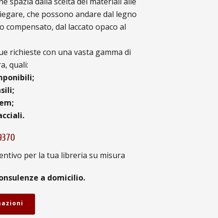
e spazia dalla scelta dei materiali alle
mpiegare, che possono andare dal legno
no compensato, dal laccato opaco al
tue richieste con una vasta gamma di
a, quali:
mponibili;
sili;
tem;
cciali.
9370
entivo per la tua libreria su misura
onsulenze a domicilio.
mazioni