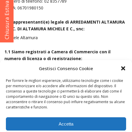
Numero di telefono: 02 8357789
Chiusura Estiva
P. IVA: 06701980150
I(l) rappresentanti(e) legale di ARREDAMENTI ALTAMURA
S.N.C. DI ALTAMURA MICHELE E C., snc:
Michele Altamura
1.1 Siamo registrati a Camera di Commercio con il
numero di licenza o di registrazione:
MI - 1114308
Gestisci Consenso Cookie
Non siamo disposti o obbligati a partecipare a procedure di
Per fornire le migliori esperienze, utilizziamo tecnologie come i cookie
risoluzione delle controversie davanti a un comitato di arbitrato
per memorizzare e/o accedere alle informazioni del dispositivo. Il
dei consumatori.
consenso a queste tecnologie ci permetterà di elaborare dati come il
comportamento di navigazione o ID unici su questo sito. Non
acconsentire o ritirare il consenso può influire negativamente su alcune
caratteristiche e funzioni.
ARREDAMENTI ALTAMURA S.N.C. | All right reserved | P. IVA
Accetta
06701980150 | Sede legale: 20136 Milano via Conchetta, 8 –