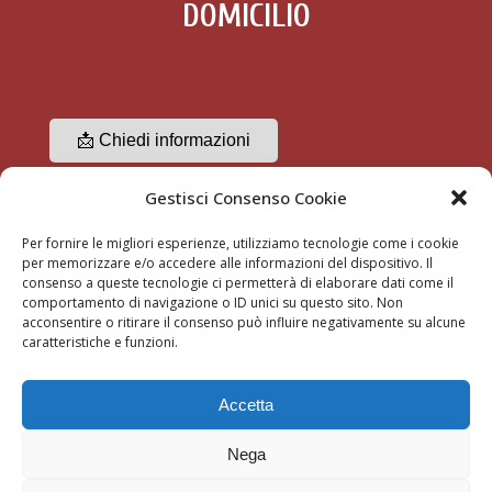
DOMICILIO
📩 Chiedi informazioni
Gestisci Consenso Cookie
☎ 3356489370
Per fornire le migliori esperienze, utilizziamo tecnologie come i cookie
per memorizzare e/o accedere alle informazioni del dispositivo. Il
consenso a queste tecnologie ci permetterà di elaborare dati come il
comportamento di navigazione o ID unici su questo sito. Non
acconsentire o ritirare il consenso può influire negativamente su alcune
caratteristiche e funzioni.
ARREDAMENTI ALTAMURA S.N.C. | All right reserved | P. IVA
Accetta
06701980150 | Sede legale: 20136 Milano via Conchetta, 8 –
Show room, stabilimento Motta Visconti (Milano) | Email:
Nega
arredamentialtamura@gmail.com | Email PEC: